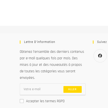
Lettre D’information
Suivez
Obtenez l’ensemble des derniers contenus
par e-mail quelques fois par mois. Des
mises à jour et des nouveautés à propos
S’ouvre
de toutes les catégories vous seront
dans
un
envoyées.
nouvel
onglet
ALLER
Accepter les termes RGPD