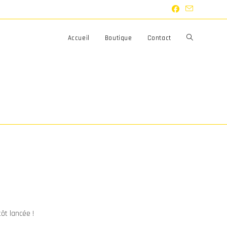
Toggle
Accueil
Boutique
Contact
website
search
ôt lancée !