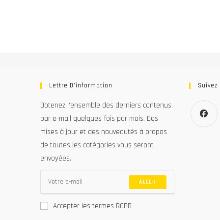
Lettre D’information
Suivez
Obtenez l’ensemble des derniers contenus
par e-mail quelques fois par mois. Des
mises à jour et des nouveautés à propos
S’ouvre
de toutes les catégories vous seront
dans
un
envoyées.
nouvel
onglet
ALLER
Accepter les termes RGPD