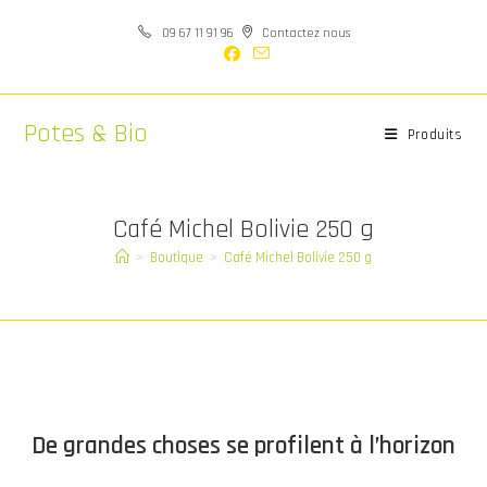
Skip
09 67 11 91 96
Contactez nous
to
content
Potes & Bio
Produits
Café Michel Bolivie 250 g
>
Boutique
>
Café Michel Bolivie 250 g
Aller
au
contenu
De grandes choses se profilent à l’horizon