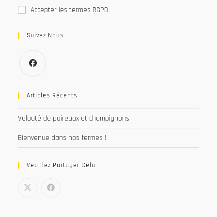
Accepter les termes RGPD
Suivez Nous
S’ouvre
dans
Articles Récents
un
Velouté de poireaux et champignons
nouvel
onglet
Bienvenue dans nos fermes !
Veuillez Partager Cela