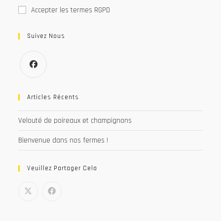
Accepter les termes RGPD
Suivez Nous
S’ouvre
dans
Articles Récents
un
Velouté de poireaux et champignons
nouvel
onglet
Bienvenue dans nos fermes !
Veuillez Partager Cela