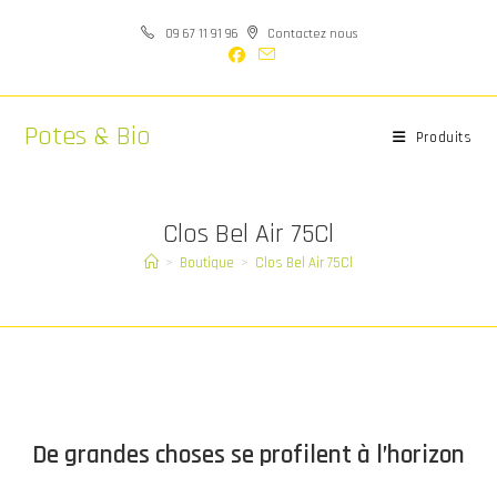
Skip
09 67 11 91 96
Contactez nous
to
content
Potes & Bio
Produits
Clos Bel Air 75Cl
>
Boutique
>
Clos Bel Air 75Cl
Aller
au
contenu
De grandes choses se profilent à l’horizon