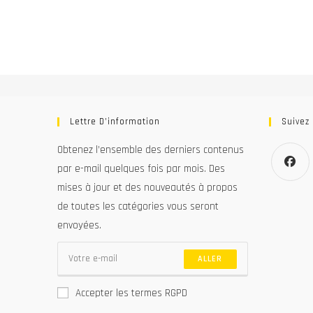
Lettre D’information
Suivez
Obtenez l’ensemble des derniers contenus
par e-mail quelques fois par mois. Des
mises à jour et des nouveautés à propos
S’ouvre
de toutes les catégories vous seront
dans
un
envoyées.
nouvel
onglet
ALLER
Accepter les termes RGPD