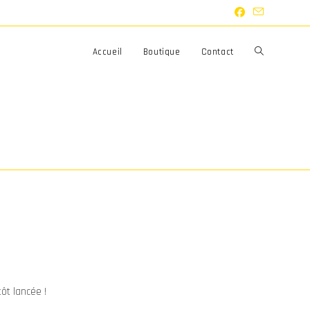
Toggle
Accueil
Boutique
Contact
website
search
ôt lancée !