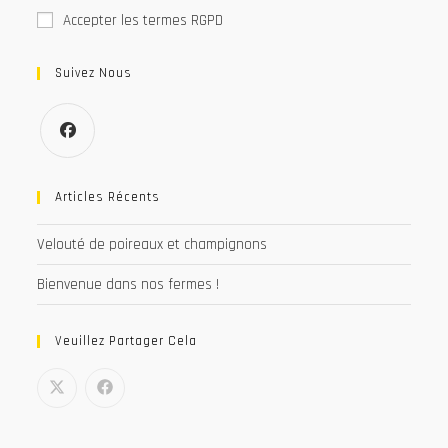
Accepter les termes RGPD
Suivez Nous
S’ouvre
dans
Articles Récents
un
Velouté de poireaux et champignons
nouvel
onglet
Bienvenue dans nos fermes !
Veuillez Partager Cela