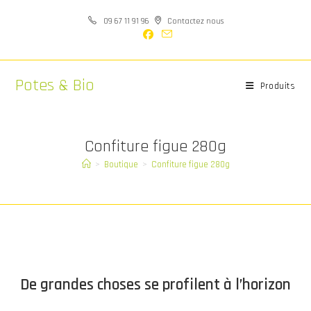
Skip
09 67 11 91 96
Contactez nous
to
content
Potes & Bio
Produits
Confiture figue 280g
>
Boutique
>
Confiture figue 280g
Aller
au
contenu
De grandes choses se profilent à l’horizon