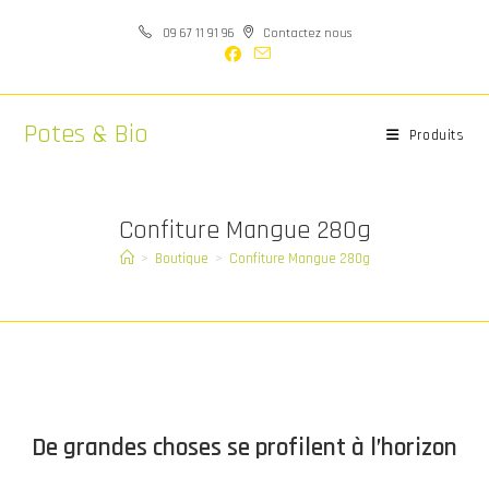
Skip
09 67 11 91 96
Contactez nous
to
content
Potes & Bio
Produits
Confiture Mangue 280g
>
Boutique
>
Confiture Mangue 280g
Aller
au
contenu
De grandes choses se profilent à l’horizon