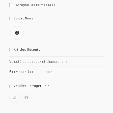
Accepter les termes RGPD
Suivez Nous
S’ouvre
dans
Articles Récents
un
Velouté de poireaux et champignons
nouvel
onglet
Bienvenue dans nos fermes !
Veuillez Partager Cela