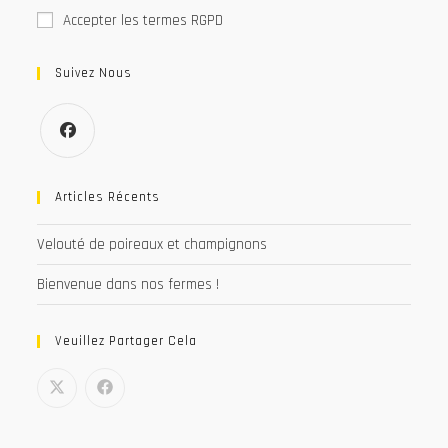
Accepter les termes RGPD
Suivez Nous
S’ouvre
dans
Articles Récents
un
Velouté de poireaux et champignons
nouvel
onglet
Bienvenue dans nos fermes !
Veuillez Partager Cela