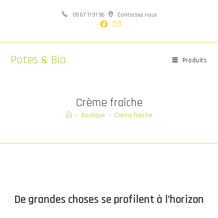
Skip
09 67 11 91 96
Contactez nous
to
content
Potes & Bio
Produits
Crème fraîche
>
Boutique
>
Crème fraîche
Aller
au
contenu
De grandes choses se profilent à l’horizon