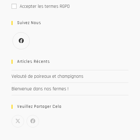
Accepter les termes RGPD
Suivez Nous
S’ouvre
dans
Articles Récents
un
Velouté de poireaux et champignons
nouvel
onglet
Bienvenue dans nos fermes !
Veuillez Partager Cela