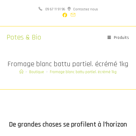
Skip
09 67 11 91 96
Contactez nous
to
content
Potes & Bio
Produits
Fromage blanc battu partiel. écrémé 1kg
>
Boutique
>
Fromage blanc battu partiel. écrémé 1kg
Aller
au
contenu
De grandes choses se profilent à l’horizon