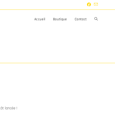
Toggle
Accueil
Boutique
Contact
website
search
ôt lancée !