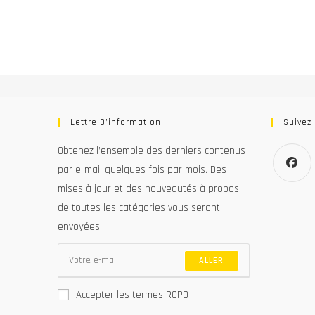
Lettre D’information
Suivez
Obtenez l’ensemble des derniers contenus
par e-mail quelques fois par mois. Des
mises à jour et des nouveautés à propos
S’ouvre
de toutes les catégories vous seront
dans
un
envoyées.
nouvel
onglet
ALLER
Accepter les termes RGPD