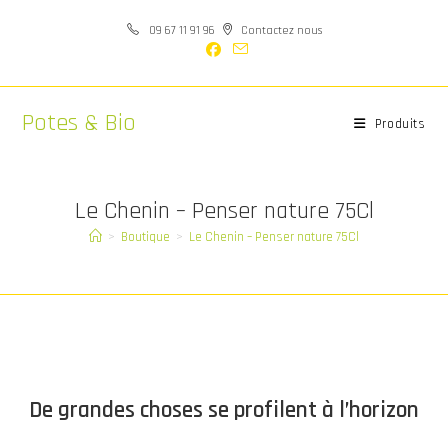
Skip
09 67 11 91 96
Contactez nous
to
content
Potes & Bio
Produits
Le Chenin – Penser nature 75Cl
>
Boutique
>
Le Chenin – Penser nature 75Cl
Aller
au
contenu
De grandes choses se profilent à l’horizon