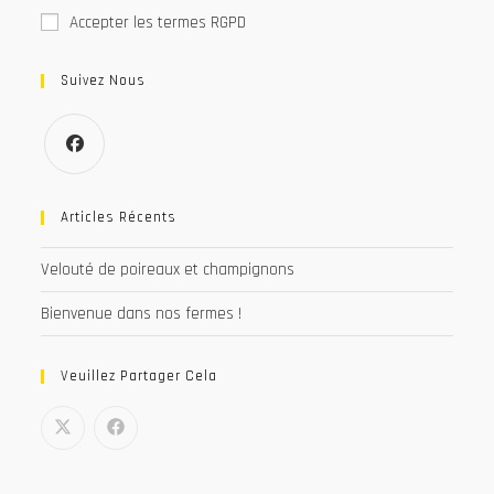
Accepter les termes RGPD
Suivez Nous
S’ouvre
dans
Articles Récents
un
Velouté de poireaux et champignons
nouvel
onglet
Bienvenue dans nos fermes !
Veuillez Partager Cela