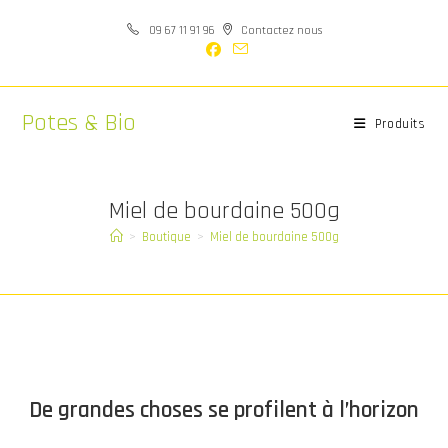
Skip
09 67 11 91 96
Contactez nous
to
content
Potes & Bio
Produits
Miel de bourdaine 500g
>
Boutique
>
Miel de bourdaine 500g
Aller
au
contenu
De grandes choses se profilent à l’horizon