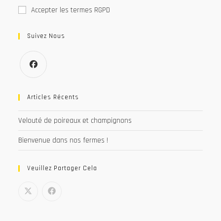
Accepter les termes RGPD
Suivez Nous
S’ouvre
dans
Articles Récents
un
Velouté de poireaux et champignons
nouvel
onglet
Bienvenue dans nos fermes !
Veuillez Partager Cela