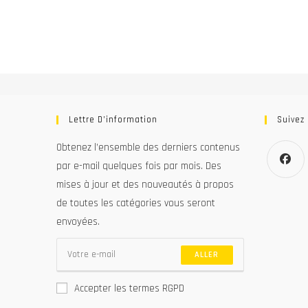
Lettre D’information
Suivez
Obtenez l’ensemble des derniers contenus
par e-mail quelques fois par mois. Des
mises à jour et des nouveautés à propos
S’ouvre
de toutes les catégories vous seront
dans
un
envoyées.
nouvel
onglet
ALLER
Accepter les termes RGPD