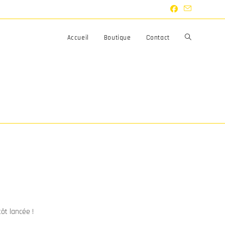
Toggle
Accueil
Boutique
Contact
website
search
ôt lancée !