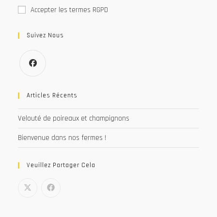
Accepter les termes RGPD
Suivez Nous
S’ouvre
dans
Articles Récents
un
Velouté de poireaux et champignons
nouvel
onglet
Bienvenue dans nos fermes !
Veuillez Partager Cela