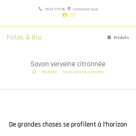
Skip
09 67 11 91 96
Contactez nous
to
content
Potes & Bio
Produits
Savon verveine citronnée
>
Boutique
>
Savon verveine citronnée
Aller
au
contenu
De grandes choses se profilent à l’horizon